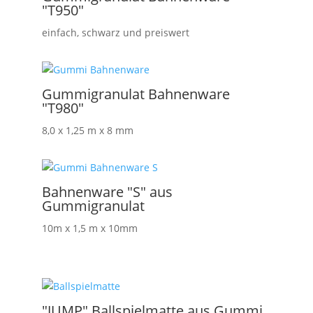
"T950"
einfach, schwarz und preiswert
Gummigranulat Bahnenware
"T980"
8,0 x 1,25 m x 8 mm
Bahnenware "S" aus
Gummigranulat
10m x 1,5 m x 10mm
"JUMP" Ballspielmatte aus Gummi