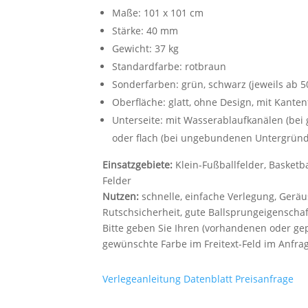
Maße: 101 x 101 cm
Stärke: 40 mm
Gewicht: 37 kg
Standardfarbe: rotbraun
Sonderfarben: grün, schwarz (jeweils ab 5
Oberfläche: glatt, ohne Design, mit Kante
Unterseite: mit Wasserablaufkanälen (be
oder flach (bei ungebundenen Untergrün
Einsatzgebiete:
Klein-Fußballfelder, Basketbal
Felder
Nutzen:
schnelle, einfache Verlegung, Gerä
Rutschsicherheit, gute Ballsprungeigenscha
Bitte geben Sie Ihren (vorhandenen oder ge
gewünschte Farbe im Freitext-Feld im Anfra
Verlegeanleitung
Datenblatt
Preisanfrage