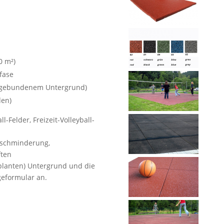
0 m²)
nfase
i gebundenem Untergrund)
den)
l-Felder, Freizeit-Volleyball-
uschminderung,
ften
planten) Untergrund und die
geformular an.