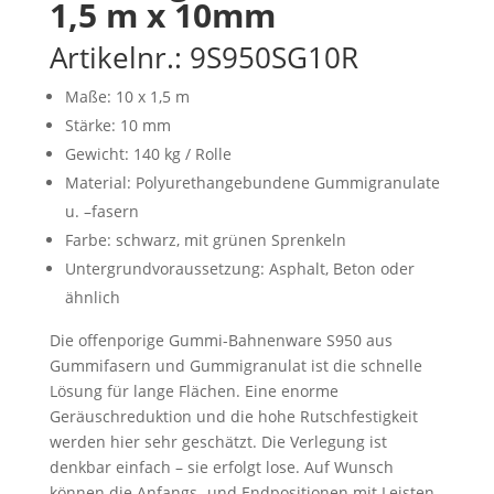
1,5 m x 10mm
Artikelnr.: 9S950SG10R
Maße: 10 x 1,5 m
Stärke: 10 mm
Gewicht: 140 kg / Rolle
Material: Polyurethangebundene Gummigranulate
u. –fasern
Farbe: schwarz, mit grünen Sprenkeln
Untergrundvoraussetzung: Asphalt, Beton oder
ähnlich
Die offenporige Gummi-Bahnenware S950 aus
Gummifasern und Gummigranulat ist die schnelle
Lösung für lange Flächen. Eine enorme
Geräuschreduktion und die hohe Rutschfestigkeit
werden hier sehr geschätzt. Die Verlegung ist
denkbar einfach – sie erfolgt lose. Auf Wunsch
können die Anfangs- und Endpositionen mit Leisten