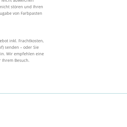
e leicht abweichen
 nicht stören und Ihren
Zugabe von Farbpasten
bot inkl. Frachtkosten,
f) senden – oder Sie
in. Wir empfehlen eine
or Ihrem Besuch.