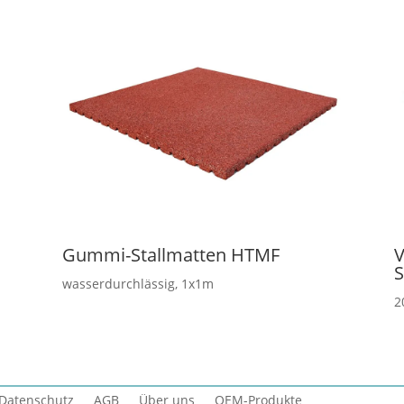
Gummi-Stallmatten HTMF
V
S
wasserdurchlässig, 1x1m
2
Datenschutz
AGB
Über uns
OEM-Produkte