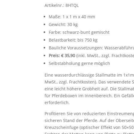
Artikelnr.: 8HTQL
Maße: 1 x 1 m x 40 mm
Gewicht: 30 kg
Farbe: schwarz-bunt gemischt
Belastbarkeit: bis 750 kg
Bauliche Voraussetzungen: Wasserabführun
Preis: € 35,90
(inkl. MwSt., zzgl. Frachtkost
Selbstabholung gerne möglich
Eine wasserdurchlässige Stallmatte im 1x1m 
MwSt., zzgl. Frachtkosten). Das verwendete
eine leicht höhere Grobheit auf. Die Stallma
für Pferdeboxen im Innenbereich. Ein Gefälle
erforderlich.
Profitieren Sie von reduzierten Einstreume
sicheren Stand der Pferde. Auf der Oberseit
Kreuzscheinfuge (optischer Effekt von 50×50